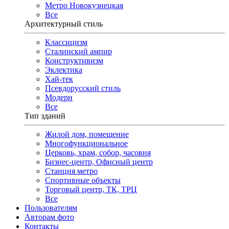
Метро Новокузнецкая
Все
Архитектурный стиль
Классицизм
Сталинский ампир
Конструктивизм
Эклектика
Хай-тек
Псевдорусский стиль
Модерн
Все
Тип зданий
Жилой дом, помещение
Многофункциональное
Церковь, храм, собор, часовня
Бизнес-центр, Офисный центр
Станция метро
Спортивные объекты
Торговый центр, ТК, ТРЦ
Все
Пользователям
Авторам фото
Контакты