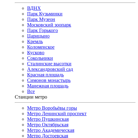
ВДНХ
Парк Кузьминки
Парк Музеон
Московский зоопарк
Парк Горького
Царицыно
Кремль
Коломенское
Кусково
Сокольники
Сталинские высотки
Александровский сад
Красная площадь
Симонов монастырь
Манежная площадь
Все
Станции метро
Метро Воробьёвы горы
Метро Ленинский проспект
Метро Пушкинская
Метро Октябрьская
Метро Академическая
Метро Достоевская