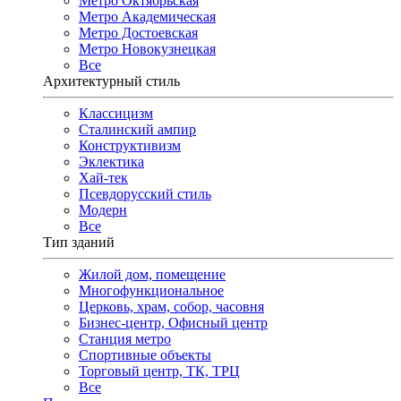
Метро Октябрьская
Метро Академическая
Метро Достоевская
Метро Новокузнецкая
Все
Архитектурный стиль
Классицизм
Сталинский ампир
Конструктивизм
Эклектика
Хай-тек
Псевдорусский стиль
Модерн
Все
Тип зданий
Жилой дом, помещение
Многофункциональное
Церковь, храм, собор, часовня
Бизнес-центр, Офисный центр
Станция метро
Спортивные объекты
Торговый центр, ТК, ТРЦ
Все