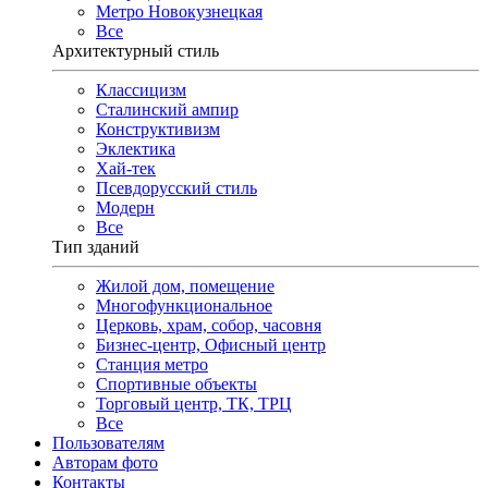
Метро Новокузнецкая
Все
Архитектурный стиль
Классицизм
Сталинский ампир
Конструктивизм
Эклектика
Хай-тек
Псевдорусский стиль
Модерн
Все
Тип зданий
Жилой дом, помещение
Многофункциональное
Церковь, храм, собор, часовня
Бизнес-центр, Офисный центр
Станция метро
Спортивные объекты
Торговый центр, ТК, ТРЦ
Все
Пользователям
Авторам фото
Контакты