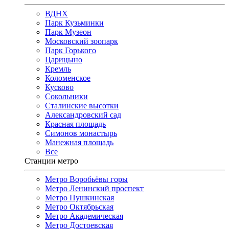
ВДНХ
Парк Кузьминки
Парк Музеон
Московский зоопарк
Парк Горького
Царицыно
Кремль
Коломенское
Кусково
Сокольники
Сталинские высотки
Александровский сад
Красная площадь
Симонов монастырь
Манежная площадь
Все
Станции метро
Метро Воробьёвы горы
Метро Ленинский проспект
Метро Пушкинская
Метро Октябрьская
Метро Академическая
Метро Достоевская