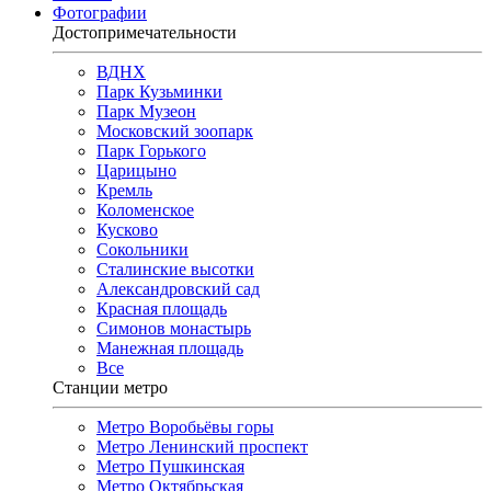
Фотографии
Достопримечательности
ВДНХ
Парк Кузьминки
Парк Музеон
Московский зоопарк
Парк Горького
Царицыно
Кремль
Коломенское
Кусково
Сокольники
Сталинские высотки
Александровский сад
Красная площадь
Симонов монастырь
Манежная площадь
Все
Станции метро
Метро Воробьёвы горы
Метро Ленинский проспект
Метро Пушкинская
Метро Октябрьская