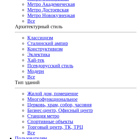
Метро Академическая
Метро Достоевская
Метро Новокузнецкая
Все
Архитектурный стиль
Классицизм
Сталинский ампир
Конструктивизм
Эклектика
Хай-тек
Псевдорусский стиль
Модерн
Все
Тип зданий
Жилой дом, помещение
Многофункциональное
Церковь, храм, собор, часовня
Бизнес-центр, Офисный центр
Станция метро
Спортивные объекты
Торговый центр, ТК, ТРЦ
Все
Пользователям