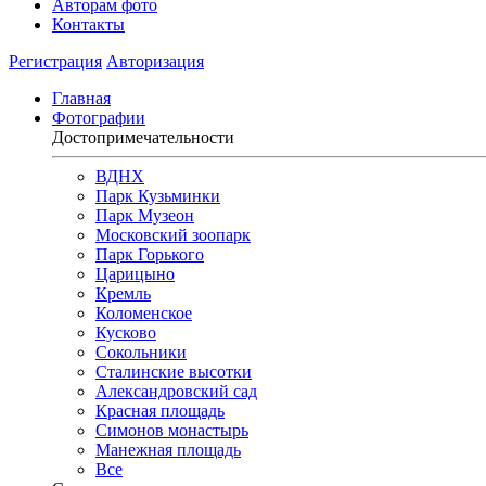
Авторам фото
Контакты
Регистрация
Авторизация
Главная
Фотографии
Достопримечательности
ВДНХ
Парк Кузьминки
Парк Музеон
Московский зоопарк
Парк Горького
Царицыно
Кремль
Коломенское
Кусково
Сокольники
Сталинские высотки
Александровский сад
Красная площадь
Симонов монастырь
Манежная площадь
Все