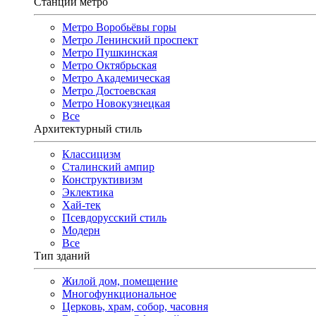
Станции метро
Метро Воробьёвы горы
Метро Ленинский проспект
Метро Пушкинская
Метро Октябрьская
Метро Академическая
Метро Достоевская
Метро Новокузнецкая
Все
Архитектурный стиль
Классицизм
Сталинский ампир
Конструктивизм
Эклектика
Хай-тек
Псевдорусский стиль
Модерн
Все
Тип зданий
Жилой дом, помещение
Многофункциональное
Церковь, храм, собор, часовня