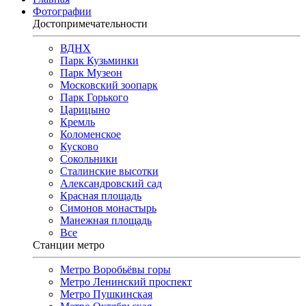
Фотографии
Достопримечательности
ВДНХ
Парк Кузьминки
Парк Музеон
Московский зоопарк
Парк Горького
Царицыно
Кремль
Коломенское
Кусково
Сокольники
Сталинские высотки
Александровский сад
Красная площадь
Симонов монастырь
Манежная площадь
Все
Станции метро
Метро Воробьёвы горы
Метро Ленинский проспект
Метро Пушкинская