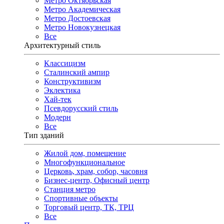
Метро Октябрьская
Метро Академическая
Метро Достоевская
Метро Новокузнецкая
Все
Архитектурный стиль
Классицизм
Сталинский ампир
Конструктивизм
Эклектика
Хай-тек
Псевдорусский стиль
Модерн
Все
Тип зданий
Жилой дом, помещение
Многофункциональное
Церковь, храм, собор, часовня
Бизнес-центр, Офисный центр
Станция метро
Спортивные объекты
Торговый центр, ТК, ТРЦ
Все