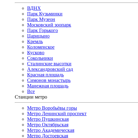
ВДНХ
Парк Кузьминки
Парк Музеон
Московский зоопарк
Парк Горького
Царицыно
Кремль
Коломенское
Кусково
Сокольники
Сталинские высотки
Александровский сад
Красная площадь
Симонов монастырь
Манежная площадь
Все
Станции метро
Метро Воробьёвы горы
Метро Ленинский проспект
Метро Пушкинская
Метро Октябрьская
Метро Академическая
Метро Достоевская