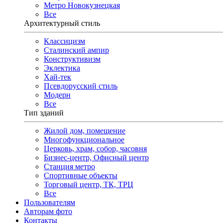
Метро Новокузнецкая
Все
Архитектурный стиль
Классицизм
Сталинский ампир
Конструктивизм
Эклектика
Хай-тек
Псевдорусский стиль
Модерн
Все
Тип зданий
Жилой дом, помещение
Многофункциональное
Церковь, храм, собор, часовня
Бизнес-центр, Офисный центр
Станция метро
Спортивные объекты
Торговый центр, ТК, ТРЦ
Все
Пользователям
Авторам фото
Контакты