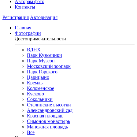
Авторам фото
Контакты
Регистрация
Авторизация
Главная
Фотографии
Достопримечательности
ВДНХ
Парк Кузьминки
Парк Музеон
Московский зоопарк
Парк Горького
Царицыно
Кремль
Коломенское
Кусково
Сокольники
Сталинские высотки
Александровский сад
Красная площадь
Симонов монастырь
Манежная площадь
Все