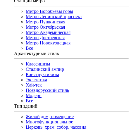
Станции метро
Метро Воробьёвы горы
Метро Ленинский проспект
Метро Пушкинская
Метро Октябрьская
Метро Академическая
Метро Достоевская
Метро Новокузнецкая
Все
Архитектурный стиль
Классицизм
Сталинский ампир
Конструктивизм
Эклектика
Хай-тек
Псевдорусский стиль
Модерн
Все
Тип зданий
Жилой дом, помещение
Многофункциональное
Церковь, храм, собор, часовня