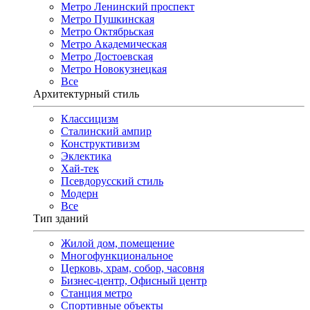
Метро Ленинский проспект
Метро Пушкинская
Метро Октябрьская
Метро Академическая
Метро Достоевская
Метро Новокузнецкая
Все
Архитектурный стиль
Классицизм
Сталинский ампир
Конструктивизм
Эклектика
Хай-тек
Псевдорусский стиль
Модерн
Все
Тип зданий
Жилой дом, помещение
Многофункциональное
Церковь, храм, собор, часовня
Бизнес-центр, Офисный центр
Станция метро
Спортивные объекты