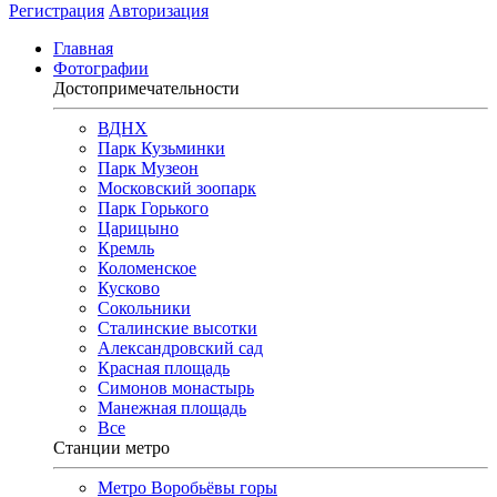
Регистрация
Авторизация
Главная
Фотографии
Достопримечательности
ВДНХ
Парк Кузьминки
Парк Музеон
Московский зоопарк
Парк Горького
Царицыно
Кремль
Коломенское
Кусково
Сокольники
Сталинские высотки
Александровский сад
Красная площадь
Симонов монастырь
Манежная площадь
Все
Станции метро
Метро Воробьёвы горы