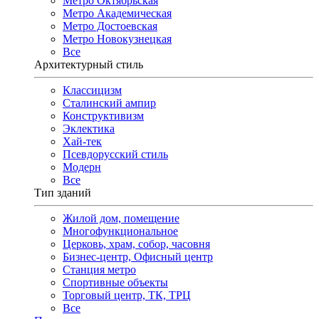
Метро Октябрьская
Метро Академическая
Метро Достоевская
Метро Новокузнецкая
Все
Архитектурный стиль
Классицизм
Сталинский ампир
Конструктивизм
Эклектика
Хай-тек
Псевдорусский стиль
Модерн
Все
Тип зданий
Жилой дом, помещение
Многофункциональное
Церковь, храм, собор, часовня
Бизнес-центр, Офисный центр
Станция метро
Спортивные объекты
Торговый центр, ТК, ТРЦ
Все