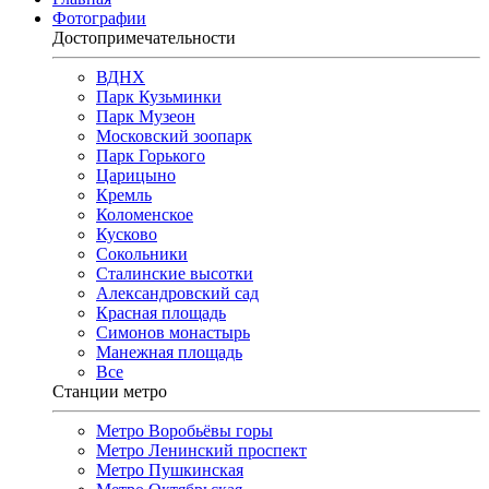
Фотографии
Достопримечательности
ВДНХ
Парк Кузьминки
Парк Музеон
Московский зоопарк
Парк Горького
Царицыно
Кремль
Коломенское
Кусково
Сокольники
Сталинские высотки
Александровский сад
Красная площадь
Симонов монастырь
Манежная площадь
Все
Станции метро
Метро Воробьёвы горы
Метро Ленинский проспект
Метро Пушкинская