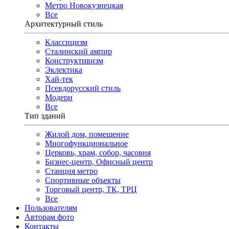
Метро Новокузнецкая
Все
Архитектурный стиль
Классицизм
Сталинский ампир
Конструктивизм
Эклектика
Хай-тек
Псевдорусский стиль
Модерн
Все
Тип зданий
Жилой дом, помещение
Многофункциональное
Церковь, храм, собор, часовня
Бизнес-центр, Офисный центр
Станция метро
Спортивные объекты
Торговый центр, ТК, ТРЦ
Все
Пользователям
Авторам фото
Контакты