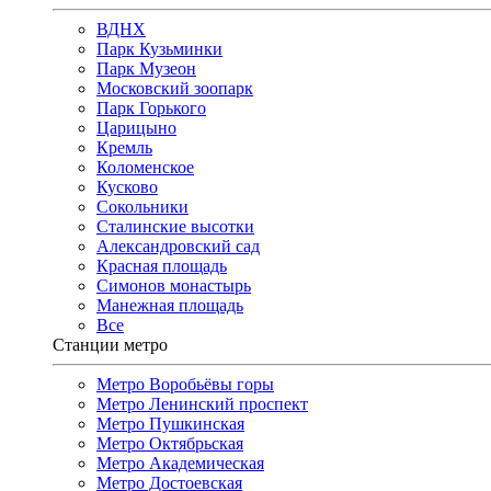
ВДНХ
Парк Кузьминки
Парк Музеон
Московский зоопарк
Парк Горького
Царицыно
Кремль
Коломенское
Кусково
Сокольники
Сталинские высотки
Александровский сад
Красная площадь
Симонов монастырь
Манежная площадь
Все
Станции метро
Метро Воробьёвы горы
Метро Ленинский проспект
Метро Пушкинская
Метро Октябрьская
Метро Академическая
Метро Достоевская