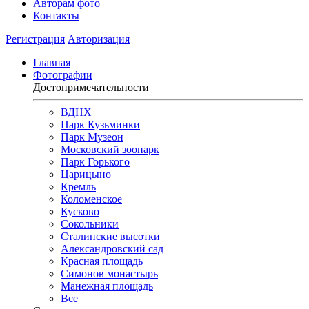
Авторам фото
Контакты
Регистрация
Авторизация
Главная
Фотографии
Достопримечательности
ВДНХ
Парк Кузьминки
Парк Музеон
Московский зоопарк
Парк Горького
Царицыно
Кремль
Коломенское
Кусково
Сокольники
Сталинские высотки
Александровский сад
Красная площадь
Симонов монастырь
Манежная площадь
Все