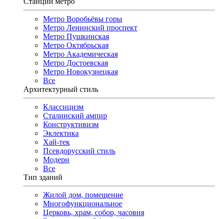
Станции метро
Метро Воробьёвы горы
Метро Ленинский проспект
Метро Пушкинская
Метро Октябрьская
Метро Академическая
Метро Достоевская
Метро Новокузнецкая
Все
Архитектурный стиль
Классицизм
Сталинский ампир
Конструктивизм
Эклектика
Хай-тек
Псевдорусский стиль
Модерн
Все
Тип зданий
Жилой дом, помещение
Многофункциональное
Церковь, храм, собор, часовня