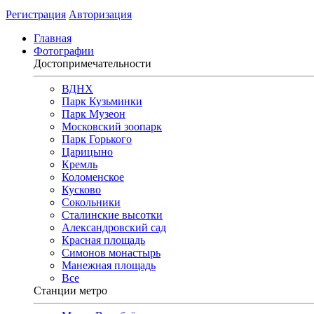
Регистрация
Авторизация
Главная
Фотографии
Достопримечательности
ВДНХ
Парк Кузьминки
Парк Музеон
Московский зоопарк
Парк Горького
Царицыно
Кремль
Коломенское
Кусково
Сокольники
Сталинские высотки
Александровский сад
Красная площадь
Симонов монастырь
Манежная площадь
Все
Станции метро