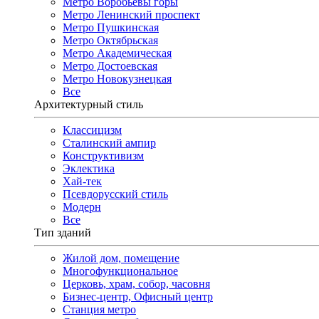
Метро Воробьёвы горы
Метро Ленинский проспект
Метро Пушкинская
Метро Октябрьская
Метро Академическая
Метро Достоевская
Метро Новокузнецкая
Все
Архитектурный стиль
Классицизм
Сталинский ампир
Конструктивизм
Эклектика
Хай-тек
Псевдорусский стиль
Модерн
Все
Тип зданий
Жилой дом, помещение
Многофункциональное
Церковь, храм, собор, часовня
Бизнес-центр, Офисный центр
Станция метро