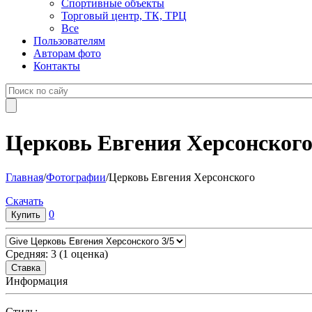
Спортивные объекты
Торговый центр, ТК, ТРЦ
Все
Пользователям
Авторам фото
Контакты
Церковь Евгения Херсонског
Главная
/
Фотографии
/
Церковь Евгения Херсонского
Cкачать
0
Средняя:
3
(
1
оценка)
Информация
Cтиль: