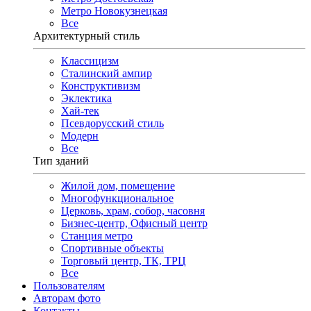
Метро Новокузнецкая
Все
Архитектурный стиль
Классицизм
Сталинский ампир
Конструктивизм
Эклектика
Хай-тек
Псевдорусский стиль
Модерн
Все
Тип зданий
Жилой дом, помещение
Многофункциональное
Церковь, храм, собор, часовня
Бизнес-центр, Офисный центр
Станция метро
Спортивные объекты
Торговый центр, ТК, ТРЦ
Все
Пользователям
Авторам фото
Контакты