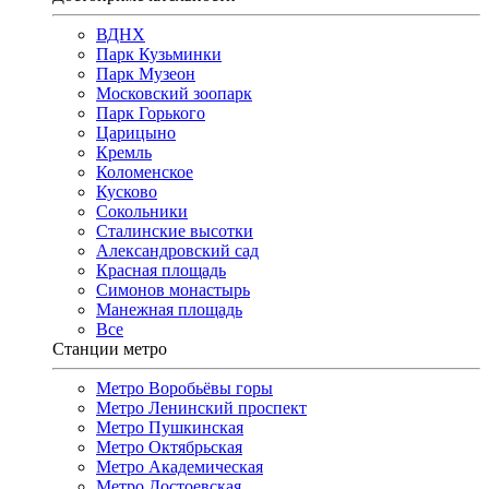
ВДНХ
Парк Кузьминки
Парк Музеон
Московский зоопарк
Парк Горького
Царицыно
Кремль
Коломенское
Кусково
Сокольники
Сталинские высотки
Александровский сад
Красная площадь
Симонов монастырь
Манежная площадь
Все
Станции метро
Метро Воробьёвы горы
Метро Ленинский проспект
Метро Пушкинская
Метро Октябрьская
Метро Академическая
Метро Достоевская