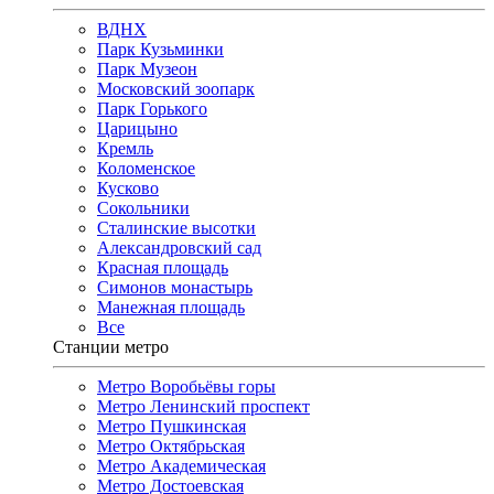
ВДНХ
Парк Кузьминки
Парк Музеон
Московский зоопарк
Парк Горького
Царицыно
Кремль
Коломенское
Кусково
Сокольники
Сталинские высотки
Александровский сад
Красная площадь
Симонов монастырь
Манежная площадь
Все
Станции метро
Метро Воробьёвы горы
Метро Ленинский проспект
Метро Пушкинская
Метро Октябрьская
Метро Академическая
Метро Достоевская