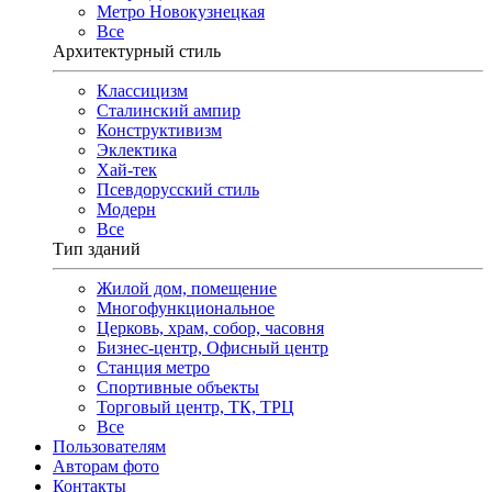
Метро Новокузнецкая
Все
Архитектурный стиль
Классицизм
Сталинский ампир
Конструктивизм
Эклектика
Хай-тек
Псевдорусский стиль
Модерн
Все
Тип зданий
Жилой дом, помещение
Многофункциональное
Церковь, храм, собор, часовня
Бизнес-центр, Офисный центр
Станция метро
Спортивные объекты
Торговый центр, ТК, ТРЦ
Все
Пользователям
Авторам фото
Контакты