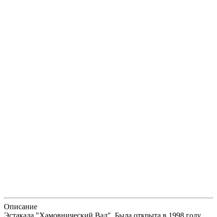
Описание
Эстакада "Хамовнический Вал". Была открыта в 1998 году.