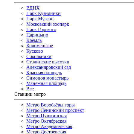
ВДНХ
Парк Кузьминки
Парк Музеон
Московский зоопарк
Парк Горького
Царицыно
Кремль
Коломенское
Кусково
Сокольники
Сталинские высотки
Александровский сад
Красная площадь
Симонов монастырь
Манежная площадь
Все
Станции метро
Метро Воробьёвы горы
Метро Ленинский проспект
Метро Пушкинская
Метро Октябрьская
Метро Академическая
Метро Достоевская