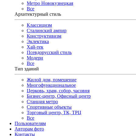
Метро Новокузнецкая
Все
Архитектурный стиль
Классицизм
Сталинский ампир
Конструктивизм
Эклектика
Хай-тек
Псевдорусский стиль
Модерн
Все
Тип зданий
Жилой дом, помещение
Многофункциональное
Церковь, храм, собор, часовня
Бизнес-центр, Офисный центр
Станция метро
Спортивные объекты
Торговый центр, ТК, ТРЦ
Все
Пользователям
Авторам фото
Контакты