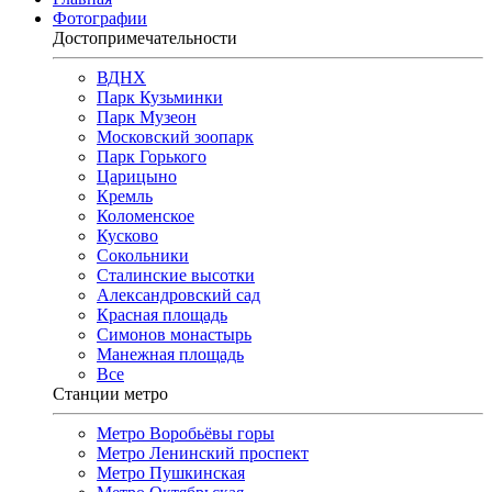
Фотографии
Достопримечательности
ВДНХ
Парк Кузьминки
Парк Музеон
Московский зоопарк
Парк Горького
Царицыно
Кремль
Коломенское
Кусково
Сокольники
Сталинские высотки
Александровский сад
Красная площадь
Симонов монастырь
Манежная площадь
Все
Станции метро
Метро Воробьёвы горы
Метро Ленинский проспект
Метро Пушкинская