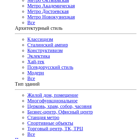
Метро Октябрьская
Метро Академическая
Метро Достоевская
Метро Новокузнецкая
Все
Архитектурный стиль
Классицизм
Сталинский ампир
Конструктивизм
Эклектика
Хай-тек
Псевдорусский стиль
Модерн
Все
Тип зданий
Жилой дом, помещение
Многофункциональное
Церковь, храм, собор, часовня
Бизнес-центр, Офисный центр
Станция метро
Спортивные объекты
Торговый центр, ТК, ТРЦ
Все