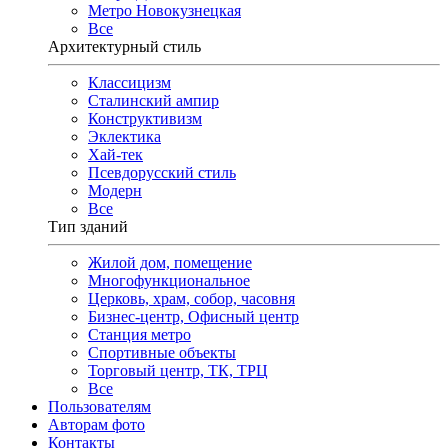
Метро Новокузнецкая
Все
Архитектурный стиль
Классицизм
Сталинский ампир
Конструктивизм
Эклектика
Хай-тек
Псевдорусский стиль
Модерн
Все
Тип зданий
Жилой дом, помещение
Многофункциональное
Церковь, храм, собор, часовня
Бизнес-центр, Офисный центр
Станция метро
Спортивные объекты
Торговый центр, ТК, ТРЦ
Все
Пользователям
Авторам фото
Контакты