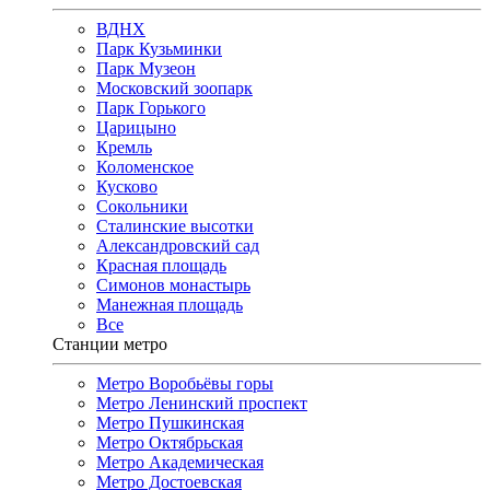
ВДНХ
Парк Кузьминки
Парк Музеон
Московский зоопарк
Парк Горького
Царицыно
Кремль
Коломенское
Кусково
Сокольники
Сталинские высотки
Александровский сад
Красная площадь
Симонов монастырь
Манежная площадь
Все
Станции метро
Метро Воробьёвы горы
Метро Ленинский проспект
Метро Пушкинская
Метро Октябрьская
Метро Академическая
Метро Достоевская