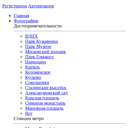
Регистрация
Авторизация
Главная
Фотографии
Достопримечательности
ВДНХ
Парк Кузьминки
Парк Музеон
Московский зоопарк
Парк Горького
Царицыно
Кремль
Коломенское
Кусково
Сокольники
Сталинские высотки
Александровский сад
Красная площадь
Симонов монастырь
Манежная площадь
Все
Станции метро