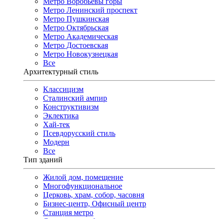
Метро Воробьёвы горы
Метро Ленинский проспект
Метро Пушкинская
Метро Октябрьская
Метро Академическая
Метро Достоевская
Метро Новокузнецкая
Все
Архитектурный стиль
Классицизм
Сталинский ампир
Конструктивизм
Эклектика
Хай-тек
Псевдорусский стиль
Модерн
Все
Тип зданий
Жилой дом, помещение
Многофункциональное
Церковь, храм, собор, часовня
Бизнес-центр, Офисный центр
Станция метро