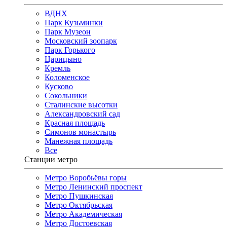
ВДНХ
Парк Кузьминки
Парк Музеон
Московский зоопарк
Парк Горького
Царицыно
Кремль
Коломенское
Кусково
Сокольники
Сталинские высотки
Александровский сад
Красная площадь
Симонов монастырь
Манежная площадь
Все
Станции метро
Метро Воробьёвы горы
Метро Ленинский проспект
Метро Пушкинская
Метро Октябрьская
Метро Академическая
Метро Достоевская