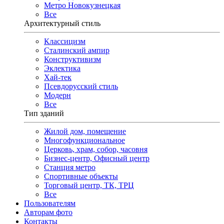
Метро Новокузнецкая
Все
Архитектурный стиль
Классицизм
Сталинский ампир
Конструктивизм
Эклектика
Хай-тек
Псевдорусский стиль
Модерн
Все
Тип зданий
Жилой дом, помещение
Многофункциональное
Церковь, храм, собор, часовня
Бизнес-центр, Офисный центр
Станция метро
Спортивные объекты
Торговый центр, ТК, ТРЦ
Все
Пользователям
Авторам фото
Контакты