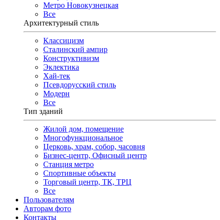
Метро Новокузнецкая
Все
Архитектурный стиль
Классицизм
Сталинский ампир
Конструктивизм
Эклектика
Хай-тек
Псевдорусский стиль
Модерн
Все
Тип зданий
Жилой дом, помещение
Многофункциональное
Церковь, храм, собор, часовня
Бизнес-центр, Офисный центр
Станция метро
Спортивные объекты
Торговый центр, ТК, ТРЦ
Все
Пользователям
Авторам фото
Контакты