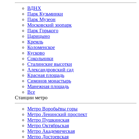
ВДНХ
Парк Кузьминки
Парк Музеон
Московский зоопарк
Парк Горького
Царицыно
Кремль
Коломенское
Кусково
Сокольники
Сталинские высотки
Александровский сад
Красная площадь
Симонов монастырь
Манежная площадь
Все
Станции метро
Метро Воробьёвы горы
Метро Ленинский проспект
Метро Пушкинская
Метро Октябрьская
Метро Академическая
Метро Достоевская