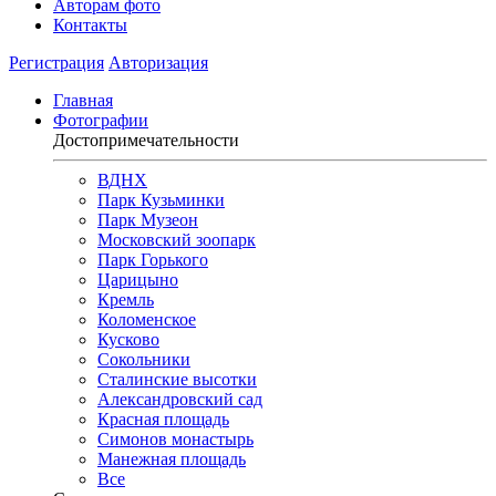
Авторам фото
Контакты
Регистрация
Авторизация
Главная
Фотографии
Достопримечательности
ВДНХ
Парк Кузьминки
Парк Музеон
Московский зоопарк
Парк Горького
Царицыно
Кремль
Коломенское
Кусково
Сокольники
Сталинские высотки
Александровский сад
Красная площадь
Симонов монастырь
Манежная площадь
Все