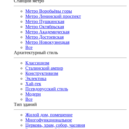
Станции метро
Метро Воробьёвы горы
Метро Ленинский проспект
Метро Пушкинская
Метро Октябрьская
Метро Академическая
Метро Достоевская
Метро Новокузнецкая
Все
Архитектурный стиль
Классицизм
Сталинский ампир
Конструктивизм
Эклектика
Хай-тек
Псевдорусский стиль
Модерн
Все
Тип зданий
Жилой дом, помещение
Многофункциональное
Церковь, храм, собор, часовня