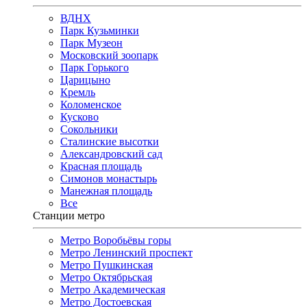
ВДНХ
Парк Кузьминки
Парк Музеон
Московский зоопарк
Парк Горького
Царицыно
Кремль
Коломенское
Кусково
Сокольники
Сталинские высотки
Александровский сад
Красная площадь
Симонов монастырь
Манежная площадь
Все
Станции метро
Метро Воробьёвы горы
Метро Ленинский проспект
Метро Пушкинская
Метро Октябрьская
Метро Академическая
Метро Достоевская