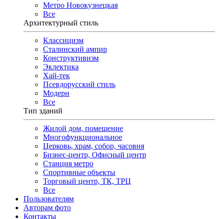
Метро Новокузнецкая
Все
Архитектурный стиль
Классицизм
Сталинский ампир
Конструктивизм
Эклектика
Хай-тек
Псевдорусский стиль
Модерн
Все
Тип зданий
Жилой дом, помещение
Многофункциональное
Церковь, храм, собор, часовня
Бизнес-центр, Офисный центр
Станция метро
Спортивные объекты
Торговый центр, ТК, ТРЦ
Все
Пользователям
Авторам фото
Контакты