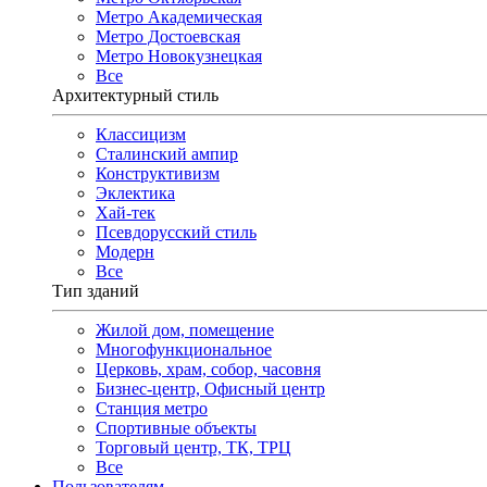
Метро Академическая
Метро Достоевская
Метро Новокузнецкая
Все
Архитектурный стиль
Классицизм
Сталинский ампир
Конструктивизм
Эклектика
Хай-тек
Псевдорусский стиль
Модерн
Все
Тип зданий
Жилой дом, помещение
Многофункциональное
Церковь, храм, собор, часовня
Бизнес-центр, Офисный центр
Станция метро
Спортивные объекты
Торговый центр, ТК, ТРЦ
Все
Пользователям