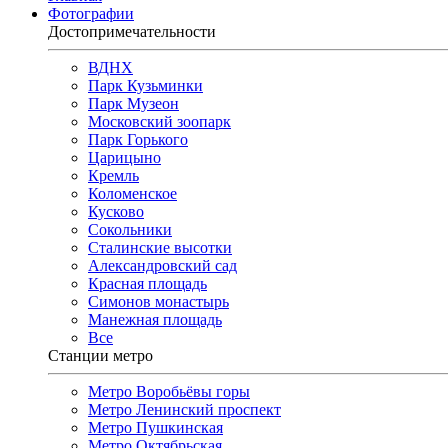
Фотографии
Достопримечательности
ВДНХ
Парк Кузьминки
Парк Музеон
Московский зоопарк
Парк Горького
Царицыно
Кремль
Коломенское
Кусково
Сокольники
Сталинские высотки
Александровский сад
Красная площадь
Симонов монастырь
Манежная площадь
Все
Станции метро
Метро Воробьёвы горы
Метро Ленинский проспект
Метро Пушкинская
Метро Октябрьская