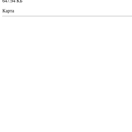
647.94 КБ
Карта