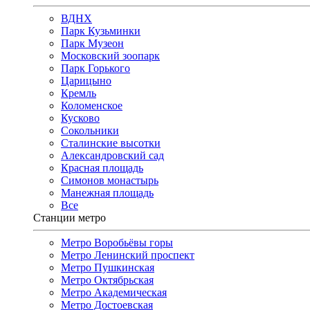
ВДНХ
Парк Кузьминки
Парк Музеон
Московский зоопарк
Парк Горького
Царицыно
Кремль
Коломенское
Кусково
Сокольники
Сталинские высотки
Александровский сад
Красная площадь
Симонов монастырь
Манежная площадь
Все
Станции метро
Метро Воробьёвы горы
Метро Ленинский проспект
Метро Пушкинская
Метро Октябрьская
Метро Академическая
Метро Достоевская