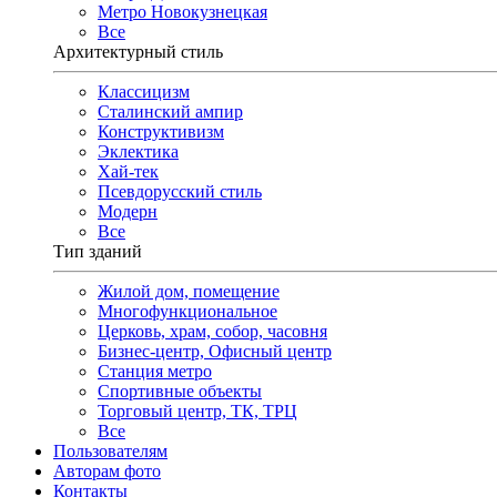
Метро Новокузнецкая
Все
Архитектурный стиль
Классицизм
Сталинский ампир
Конструктивизм
Эклектика
Хай-тек
Псевдорусский стиль
Модерн
Все
Тип зданий
Жилой дом, помещение
Многофункциональное
Церковь, храм, собор, часовня
Бизнес-центр, Офисный центр
Станция метро
Спортивные объекты
Торговый центр, ТК, ТРЦ
Все
Пользователям
Авторам фото
Контакты