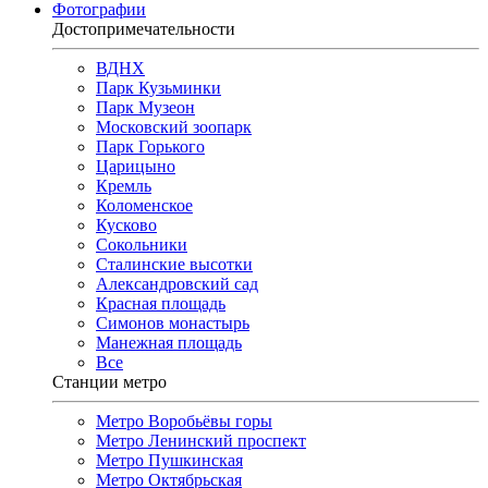
Фотографии
Достопримечательности
ВДНХ
Парк Кузьминки
Парк Музеон
Московский зоопарк
Парк Горького
Царицыно
Кремль
Коломенское
Кусково
Сокольники
Сталинские высотки
Александровский сад
Красная площадь
Симонов монастырь
Манежная площадь
Все
Станции метро
Метро Воробьёвы горы
Метро Ленинский проспект
Метро Пушкинская
Метро Октябрьская