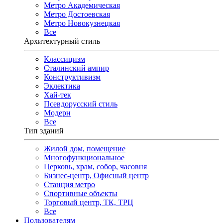
Метро Академическая
Метро Достоевская
Метро Новокузнецкая
Все
Архитектурный стиль
Классицизм
Сталинский ампир
Конструктивизм
Эклектика
Хай-тек
Псевдорусский стиль
Модерн
Все
Тип зданий
Жилой дом, помещение
Многофункциональное
Церковь, храм, собор, часовня
Бизнес-центр, Офисный центр
Станция метро
Спортивные объекты
Торговый центр, ТК, ТРЦ
Все
Пользователям