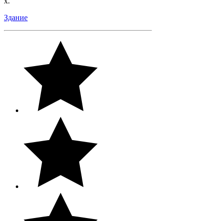
х.
Здание