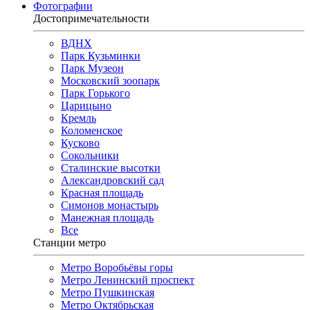
Фотографии
Достопримечательности
ВДНХ
Парк Кузьминки
Парк Музеон
Московский зоопарк
Парк Горького
Царицыно
Кремль
Коломенское
Кусково
Сокольники
Сталинские высотки
Александровский сад
Красная площадь
Симонов монастырь
Манежная площадь
Все
Станции метро
Метро Воробьёвы горы
Метро Ленинский проспект
Метро Пушкинская
Метро Октябрьская