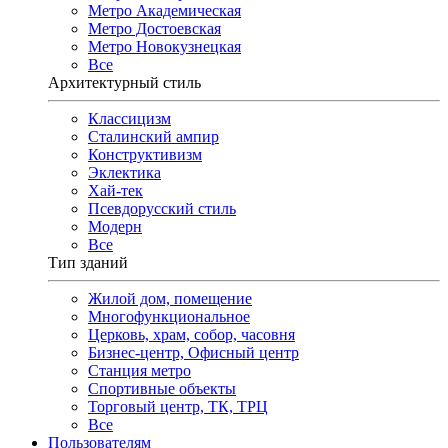
Метро Академическая
Метро Достоевская
Метро Новокузнецкая
Все
Архитектурный стиль
Классицизм
Сталинский ампир
Конструктивизм
Эклектика
Хай-тек
Псевдорусский стиль
Модерн
Все
Тип зданий
Жилой дом, помещение
Многофункциональное
Церковь, храм, собор, часовня
Бизнес-центр, Офисный центр
Станция метро
Спортивные объекты
Торговый центр, ТК, ТРЦ
Все
Пользователям