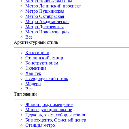
Метро Воробьёвы горы
Метро Ленинский проспект
Метро Пушкинская
Метро Октябрьская
Метро Академическая
Метро Достоевская
Метро Новокузнецкая
Все
Архитектурный стиль
Классицизм
Сталинский ампир
Конструктивизм
Эклектика
Хай-тек
Псевдорусский стиль
Модерн
Все
Тип зданий
Жилой дом, помещение
Многофункциональное
Церковь, храм, собор, часовня
Бизнес-центр, Офисный центр
Станция метро