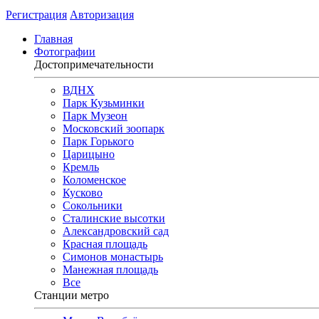
Регистрация
Авторизация
Главная
Фотографии
Достопримечательности
ВДНХ
Парк Кузьминки
Парк Музеон
Московский зоопарк
Парк Горького
Царицыно
Кремль
Коломенское
Кусково
Сокольники
Сталинские высотки
Александровский сад
Красная площадь
Симонов монастырь
Манежная площадь
Все
Станции метро