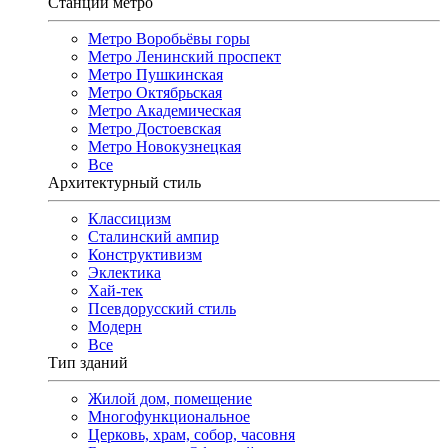
Станции метро
Метро Воробьёвы горы
Метро Ленинский проспект
Метро Пушкинская
Метро Октябрьская
Метро Академическая
Метро Достоевская
Метро Новокузнецкая
Все
Архитектурный стиль
Классицизм
Сталинский ампир
Конструктивизм
Эклектика
Хай-тек
Псевдорусский стиль
Модерн
Все
Тип зданий
Жилой дом, помещение
Многофункциональное
Церковь, храм, собор, часовня