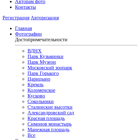
Авторам фото
Контакты
Регистрация
Авторизация
Главная
Фотографии
Достопримечательности
ВДНХ
Парк Кузьминки
Парк Музеон
Московский зоопарк
Парк Горького
Царицыно
Кремль
Коломенское
Кусково
Сокольники
Сталинские высотки
Александровский сад
Красная площадь
Симонов монастырь
Манежная площадь
Все