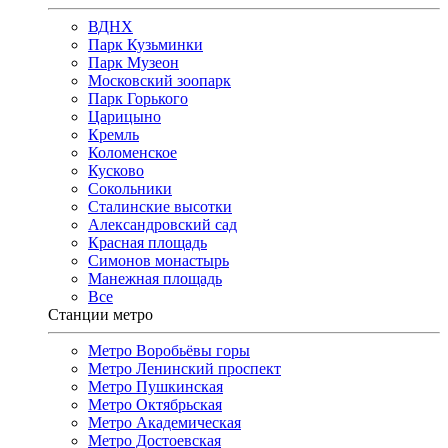
ВДНХ
Парк Кузьминки
Парк Музеон
Московский зоопарк
Парк Горького
Царицыно
Кремль
Коломенское
Кусково
Сокольники
Сталинские высотки
Александровский сад
Красная площадь
Симонов монастырь
Манежная площадь
Все
Станции метро
Метро Воробьёвы горы
Метро Ленинский проспект
Метро Пушкинская
Метро Октябрьская
Метро Академическая
Метро Достоевская