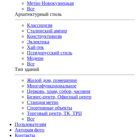
Метро Новокузнецкая
Все
Архитектурный стиль
Классицизм
Сталинский ампир
Конструктивизм
Эклектика
Хай-тек
Псевдорусский стиль
Модерн
Все
Тип зданий
Жилой дом, помещение
Многофункциональное
Церковь, храм, собор, часовня
Бизнес-центр, Офисный центр
Станция метро
Спортивные объекты
Торговый центр, ТК, ТРЦ
Все
Пользователям
Авторам фото
Контакты