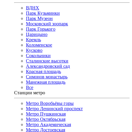
ВДНХ
Парк Кузьминки
Парк Музеон
Московский зоопарк
Парк Горького
Царицыно
Кремль
Коломенское
Кусково
Сокольники
Сталинские высотки
Александровский сад
Красная площадь
Симонов монастырь
Манежная площадь
Все
Станции метро
Метро Воробьёвы горы
Метро Ленинский проспект
Метро Пушкинская
Метро Октябрьская
Метро Академическая
Метро Достоевская