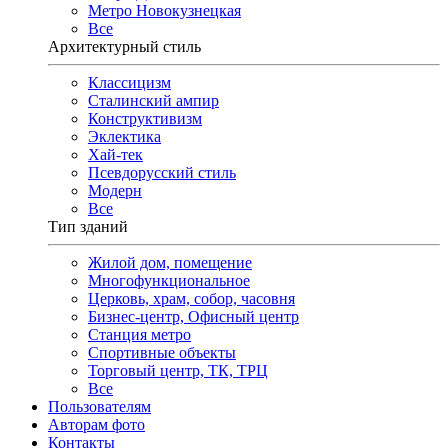
Метро Новокузнецкая
Все
Архитектурный стиль
Классицизм
Сталинский ампир
Конструктивизм
Эклектика
Хай-тек
Псевдорусский стиль
Модерн
Все
Тип зданий
Жилой дом, помещение
Многофункциональное
Церковь, храм, собор, часовня
Бизнес-центр, Офисный центр
Станция метро
Спортивные объекты
Торговый центр, ТК, ТРЦ
Все
Пользователям
Авторам фото
Контакты