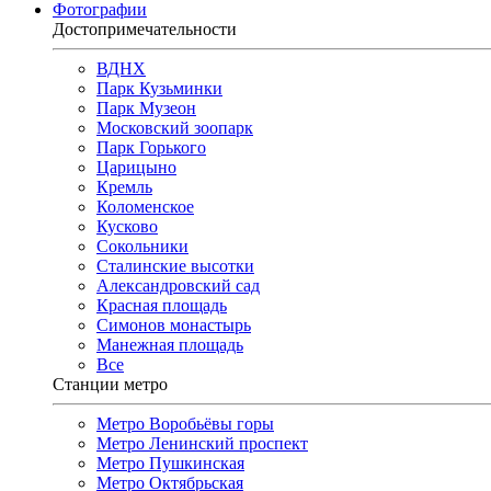
Фотографии
Достопримечательности
ВДНХ
Парк Кузьминки
Парк Музеон
Московский зоопарк
Парк Горького
Царицыно
Кремль
Коломенское
Кусково
Сокольники
Сталинские высотки
Александровский сад
Красная площадь
Симонов монастырь
Манежная площадь
Все
Станции метро
Метро Воробьёвы горы
Метро Ленинский проспект
Метро Пушкинская
Метро Октябрьская