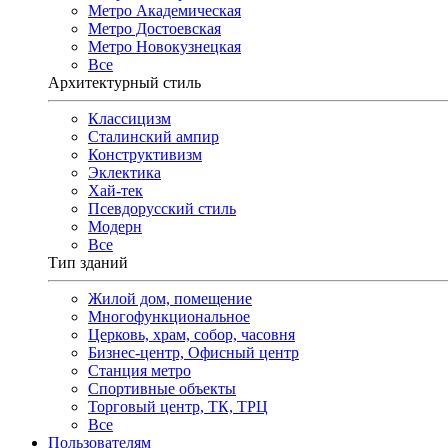
Метро Академическая
Метро Достоевская
Метро Новокузнецкая
Все
Архитектурный стиль
Классицизм
Сталинский ампир
Конструктивизм
Эклектика
Хай-тек
Псевдорусский стиль
Модерн
Все
Тип зданий
Жилой дом, помещение
Многофункциональное
Церковь, храм, собор, часовня
Бизнес-центр, Офисный центр
Станция метро
Спортивные объекты
Торговый центр, ТК, ТРЦ
Все
Пользователям