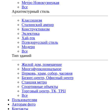
Метро Новокузнецкая
Все
Архитектурный стиль
Классицизм
Сталинский ампир
Конструктивизм
Эклектика
Хай-тек
Псевдорусский стиль
Модерн
Все
Тип зданий
Жилой дом, помещение
Многофункциональное
Церковь, храм, собор, часовня
Бизнес-центр, Офисный центр
Станция метро
Спортивные объекты
Торговый центр, ТК, ТРЦ
Все
Пользователям
Авторам фото
Контакты