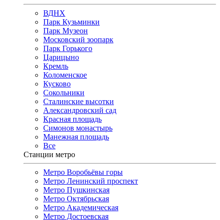
ВДНХ
Парк Кузьминки
Парк Музеон
Московский зоопарк
Парк Горького
Царицыно
Кремль
Коломенское
Кусково
Сокольники
Сталинские высотки
Александровский сад
Красная площадь
Симонов монастырь
Манежная площадь
Все
Станции метро
Метро Воробьёвы горы
Метро Ленинский проспект
Метро Пушкинская
Метро Октябрьская
Метро Академическая
Метро Достоевская