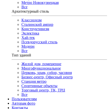
Метро Новокузнецкая
Все
Архитектурный стиль
Классицизм
Сталинский ампир
Конструктивизм
Эклектика
Хай-тек
Псевдорусский стиль
Модерн
Все
Тип зданий
Жилой дом, помещение
Многофункциональное
Церковь, храм, собор, часовня
Бизнес-центр, Офисный центр
Станция метро
Спортивные объекты
Торговый центр, ТК, ТРЦ
Все
Пользователям
Авторам фото
Контакты