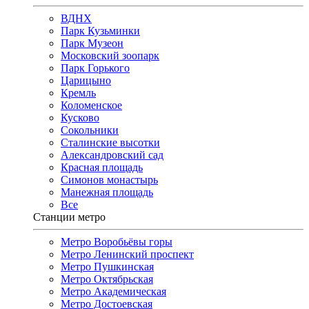
ВДНХ
Парк Кузьминки
Парк Музеон
Московский зоопарк
Парк Горького
Царицыно
Кремль
Коломенское
Кусково
Сокольники
Сталинские высотки
Александровский сад
Красная площадь
Симонов монастырь
Манежная площадь
Все
Станции метро
Метро Воробьёвы горы
Метро Ленинский проспект
Метро Пушкинская
Метро Октябрьская
Метро Академическая
Метро Достоевская