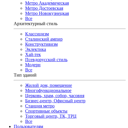
Метро Академическая
Метро Достоевская
Метро Новокузнецкая
Все
Архитектурный стиль
Классицизм
Сталинский ампир
Конструктивизм
Эклектика
Хай-тек
Псевдорусский стиль
Модерн
Все
Тип зданий
Жилой дом, помещение
Многофункциональное
Церковь, храм, собор, часовня
Бизнес-центр, Офисный центр
Станция метро
Спортивные объекты
Торговый центр, ТК, ТРЦ
Все
Пользователям