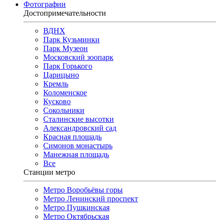
Фотографии
Достопримечательности
ВДНХ
Парк Кузьминки
Парк Музеон
Московский зоопарк
Парк Горького
Царицыно
Кремль
Коломенское
Кусково
Сокольники
Сталинские высотки
Александровский сад
Красная площадь
Симонов монастырь
Манежная площадь
Все
Станции метро
Метро Воробьёвы горы
Метро Ленинский проспект
Метро Пушкинская
Метро Октябрьская