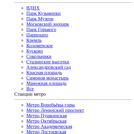
ВДНХ
Парк Кузьминки
Парк Музеон
Московский зоопарк
Парк Горького
Царицыно
Кремль
Коломенское
Кусково
Сокольники
Сталинские высотки
Александровский сад
Красная площадь
Симонов монастырь
Манежная площадь
Все
Станции метро
Метро Воробьёвы горы
Метро Ленинский проспект
Метро Пушкинская
Метро Октябрьская
Метро Академическая
Метро Достоевская