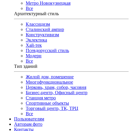
Метро Новокузнецкая
Все
Архитектурный стиль
Классицизм
Сталинский ампир
Конструктивизм
Эклектика
Хай-тек
Псевдорусский стиль
Модерн
Все
Тип зданий
Жилой дом, помещение
Многофункциональное
Церковь, храм, собор, часовня
Бизнес-центр, Офисный центр
Станция метро
Спортивные объекты
Торговый центр, ТК, ТРЦ
Все
Пользователям
Авторам фото
Контакты