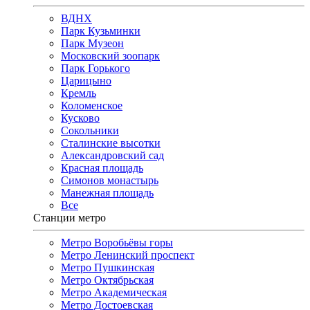
ВДНХ
Парк Кузьминки
Парк Музеон
Московский зоопарк
Парк Горького
Царицыно
Кремль
Коломенское
Кусково
Сокольники
Сталинские высотки
Александровский сад
Красная площадь
Симонов монастырь
Манежная площадь
Все
Станции метро
Метро Воробьёвы горы
Метро Ленинский проспект
Метро Пушкинская
Метро Октябрьская
Метро Академическая
Метро Достоевская