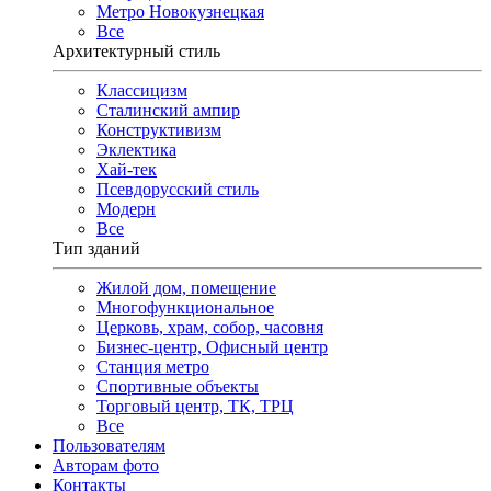
Метро Новокузнецкая
Все
Архитектурный стиль
Классицизм
Сталинский ампир
Конструктивизм
Эклектика
Хай-тек
Псевдорусский стиль
Модерн
Все
Тип зданий
Жилой дом, помещение
Многофункциональное
Церковь, храм, собор, часовня
Бизнес-центр, Офисный центр
Станция метро
Спортивные объекты
Торговый центр, ТК, ТРЦ
Все
Пользователям
Авторам фото
Контакты