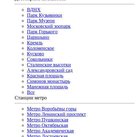
ВДНХ
Парк Кузьминки
Парк Музеон
Московский зоопарк
Парк Горького
Царицыно
Кремль
Коломенское
Кусково
Сокольники
Сталинские высотки
Александровский сад
Красная площадь
Симонов монастырь
Манежная площадь
Все
Станции метро
Метро Воробьёвы горы
Метро Ленинский проспект
Метро Пушкинская
Метро Октябрьская
Метро Академическая
Метро Достоевская