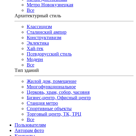
Метро Новокузнецкая
Все
Архитектурный стиль
Классицизм
Сталинский ампир
Конструктивизм
Эклектика
Хай-тек
Псевдорусский стиль
Модерн
Все
Тип зданий
Жилой дом, помещение
Многофункциональное
Церковь, храм, собор, часовня
Бизнес-центр, Офисный центр
Станция метро
Спортивные объекты
Торговый центр, ТК, ТРЦ
Все
Пользователям
Авторам фото
Контакты