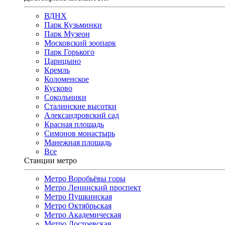
ВДНХ
Парк Кузьминки
Парк Музеон
Московский зоопарк
Парк Горького
Царицыно
Кремль
Коломенское
Кусково
Сокольники
Сталинские высотки
Александровский сад
Красная площадь
Симонов монастырь
Манежная площадь
Все
Станции метро
Метро Воробьёвы горы
Метро Ленинский проспект
Метро Пушкинская
Метро Октябрьская
Метро Академическая
Метро Достоевская