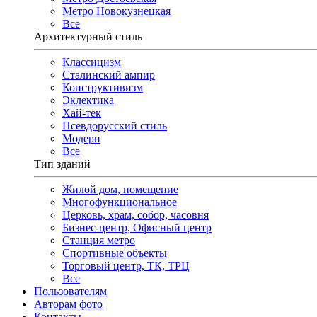
Метро Новокузнецкая
Все
Архитектурный стиль
Классицизм
Сталинский ампир
Конструктивизм
Эклектика
Хай-тек
Псевдорусский стиль
Модерн
Все
Тип зданий
Жилой дом, помещение
Многофункциональное
Церковь, храм, собор, часовня
Бизнес-центр, Офисный центр
Станция метро
Спортивные объекты
Торговый центр, ТК, ТРЦ
Все
Пользователям
Авторам фото
Контакты