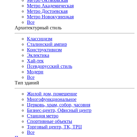
Метро Октябрьская
Метро Академическая
Метро Достоевская
Метро Новокузнецкая
Все
Архитектурный стиль
Классицизм
Сталинский ампир
Конструктивизм
Эклектика
Хай-тек
Псевдорусский стиль
Модерн
Все
Тип зданий
Жилой дом, помещение
Многофункциональное
Церковь, храм, собор, часовня
Бизнес-центр, Офисный центр
Станция метро
Спортивные объекты
Торговый центр, ТК, ТРЦ
Все