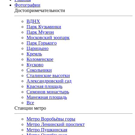
Фотографии
Достопримечательности
ВДНХ
Парк Кузьминки
Парк Музеон
Московский зоопарк
Парк Горького
Царицыно
Кремль
Коломенское
Кусково
Сокольники
Сталинские высотки
Александровский сад
Красная площадь
Симонов монастырь
Манежная площадь
Все
Станции метро
Метро Воробьёвы горы
Метро Ленинский проспект
Метро Пушкинская