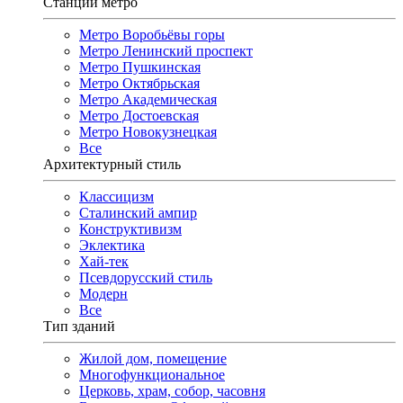
Станции метро
Метро Воробьёвы горы
Метро Ленинский проспект
Метро Пушкинская
Метро Октябрьская
Метро Академическая
Метро Достоевская
Метро Новокузнецкая
Все
Архитектурный стиль
Классицизм
Сталинский ампир
Конструктивизм
Эклектика
Хай-тек
Псевдорусский стиль
Модерн
Все
Тип зданий
Жилой дом, помещение
Многофункциональное
Церковь, храм, собор, часовня