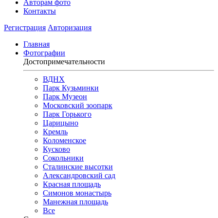
Авторам фото
Контакты
Регистрация
Авторизация
Главная
Фотографии
Достопримечательности
ВДНХ
Парк Кузьминки
Парк Музеон
Московский зоопарк
Парк Горького
Царицыно
Кремль
Коломенское
Кусково
Сокольники
Сталинские высотки
Александровский сад
Красная площадь
Симонов монастырь
Манежная площадь
Все