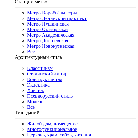
Станции метро
Метро Воробьёвы горы
Метро Ленинский проспект
Метро Пушкинская
Метро Октябрьская
Метро Академическая
Метро Достоевская
Метро Новокузнецкая
Все
Архитектурный стиль
Классицизм
Сталинский ампир
Конструктивизм
Эклектика
Хай-тек
Псевдорусский стиль
Модерн
Все
Тип зданий
Жилой дом, помещение
Многофункциональное
Церковь, храм, собор, часовня