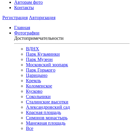
Авторам фото
Контакты
Регистрация
Авторизация
Главная
Фотографии
Достопримечательности
ВДНХ
Парк Кузьминки
Парк Музеон
Московский зоопарк
Парк Горького
Царицыно
Кремль
Коломенское
Кусково
Сокольники
Сталинские высотки
Александровский сад
Красная площадь
Симонов монастырь
Манежная площадь
Все