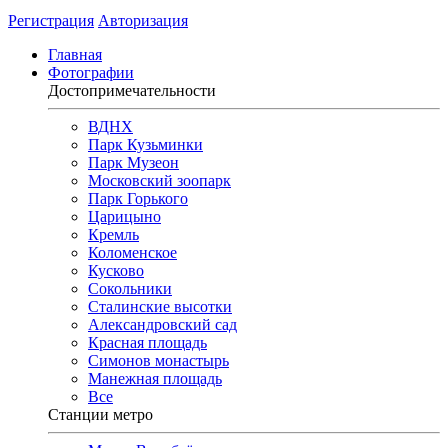
Регистрация
Авторизация
Главная
Фотографии
Достопримечательности
ВДНХ
Парк Кузьминки
Парк Музеон
Московский зоопарк
Парк Горького
Царицыно
Кремль
Коломенское
Кусково
Сокольники
Сталинские высотки
Александровский сад
Красная площадь
Симонов монастырь
Манежная площадь
Все
Станции метро