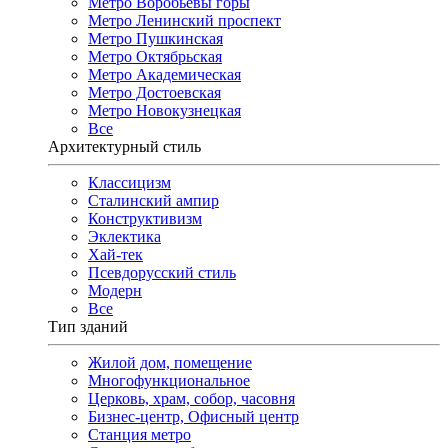
Метро Воробьёвы горы
Метро Ленинский проспект
Метро Пушкинская
Метро Октябрьская
Метро Академическая
Метро Достоевская
Метро Новокузнецкая
Все
Архитектурный стиль
Классицизм
Сталинский ампир
Конструктивизм
Эклектика
Хай-тек
Псевдорусский стиль
Модерн
Все
Тип зданий
Жилой дом, помещение
Многофункциональное
Церковь, храм, собор, часовня
Бизнес-центр, Офисный центр
Станция метро