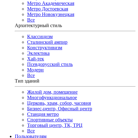
Метро Академическая
Метро Достоевская
Метро Новокузнецкая
Все
Архитектурный стиль
Классицизм
Сталинский ампир
Конструктивизм
Эклектика
Хай-тек
Псевдорусский стиль
Модерн
Все
Тип зданий
Жилой дом, помещение
Многофункциональное
Церковь, храм, собор, часовня
Бизнес-центр, Офисный центр
Станция метро
Спортивные объекты
Торговый центр, ТК, ТРЦ
Все
Пользователям