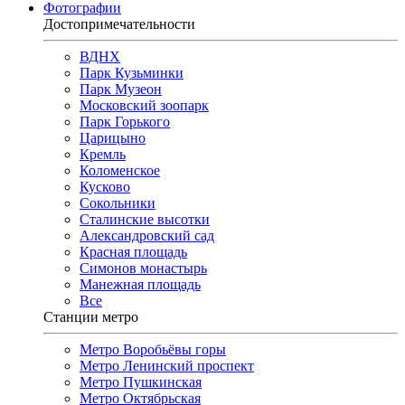
Фотографии
Достопримечательности
ВДНХ
Парк Кузьминки
Парк Музеон
Московский зоопарк
Парк Горького
Царицыно
Кремль
Коломенское
Кусково
Сокольники
Сталинские высотки
Александровский сад
Красная площадь
Симонов монастырь
Манежная площадь
Все
Станции метро
Метро Воробьёвы горы
Метро Ленинский проспект
Метро Пушкинская
Метро Октябрьская