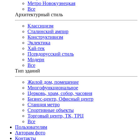
Метро Новокузнецкая
Все
Архитектурный стиль
Классицизм
Сталинский ампир
Конструктивизм
Эклектика
Хай-тек
Псевдорусский стиль
Модерн
Все
Тип зданий
Жилой дом, помещение
Многофункциональное
Церковь, храм, собор, часовня
Бизнес-центр, Офисный центр
Станция метро
Спортивные объекты
Торговый центр, ТК, ТРЦ
Все
Пользователям
Авторам фото
Контакты