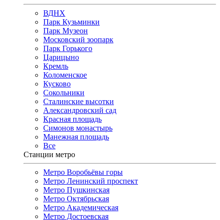
ВДНХ
Парк Кузьминки
Парк Музеон
Московский зоопарк
Парк Горького
Царицыно
Кремль
Коломенское
Кусково
Сокольники
Сталинские высотки
Александровский сад
Красная площадь
Симонов монастырь
Манежная площадь
Все
Станции метро
Метро Воробьёвы горы
Метро Ленинский проспект
Метро Пушкинская
Метро Октябрьская
Метро Академическая
Метро Достоевская