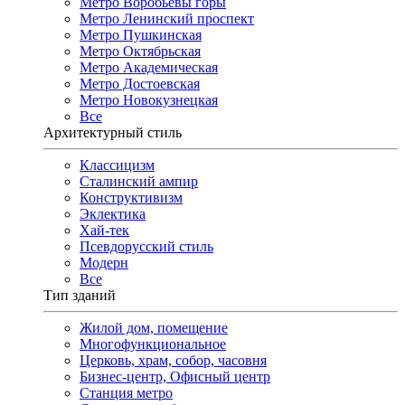
Метро Воробьёвы горы
Метро Ленинский проспект
Метро Пушкинская
Метро Октябрьская
Метро Академическая
Метро Достоевская
Метро Новокузнецкая
Все
Архитектурный стиль
Классицизм
Сталинский ампир
Конструктивизм
Эклектика
Хай-тек
Псевдорусский стиль
Модерн
Все
Тип зданий
Жилой дом, помещение
Многофункциональное
Церковь, храм, собор, часовня
Бизнес-центр, Офисный центр
Станция метро