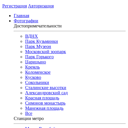
Регистрация
Авторизация
Главная
Фотографии
Достопримечательности
ВДНХ
Парк Кузьминки
Парк Музеон
Московский зоопарк
Парк Горького
Царицыно
Кремль
Коломенское
Кусково
Сокольники
Сталинские высотки
Александровский сад
Красная площадь
Симонов монастырь
Манежная площадь
Все
Станции метро