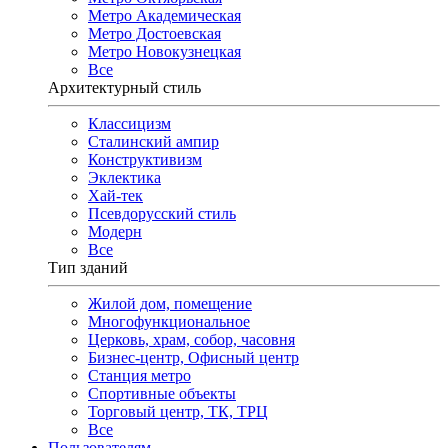
Метро Академическая
Метро Достоевская
Метро Новокузнецкая
Все
Архитектурный стиль
Классицизм
Сталинский ампир
Конструктивизм
Эклектика
Хай-тек
Псевдорусский стиль
Модерн
Все
Тип зданий
Жилой дом, помещение
Многофункциональное
Церковь, храм, собор, часовня
Бизнес-центр, Офисный центр
Станция метро
Спортивные объекты
Торговый центр, ТК, ТРЦ
Все
Пользователям