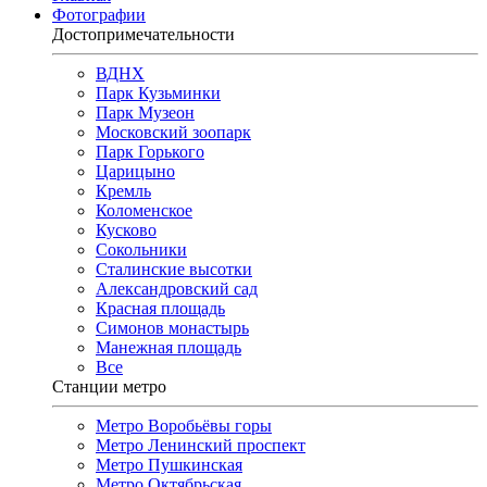
Фотографии
Достопримечательности
ВДНХ
Парк Кузьминки
Парк Музеон
Московский зоопарк
Парк Горького
Царицыно
Кремль
Коломенское
Кусково
Сокольники
Сталинские высотки
Александровский сад
Красная площадь
Симонов монастырь
Манежная площадь
Все
Станции метро
Метро Воробьёвы горы
Метро Ленинский проспект
Метро Пушкинская
Метро Октябрьская