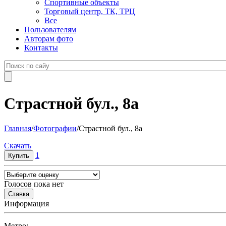
Спортивные объекты
Торговый центр, ТК, ТРЦ
Все
Пользователям
Авторам фото
Контакты
Страстной бул., 8а
Главная
/
Фотографии
/
Страстной бул., 8а
Cкачать
1
Голосов пока нет
Информация
Метро: