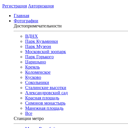
Регистрация
Авторизация
Главная
Фотографии
Достопримечательности
ВДНХ
Парк Кузьминки
Парк Музеон
Московский зоопарк
Парк Горького
Царицыно
Кремль
Коломенское
Кусково
Сокольники
Сталинские высотки
Александровский сад
Красная площадь
Симонов монастырь
Манежная площадь
Все
Станции метро