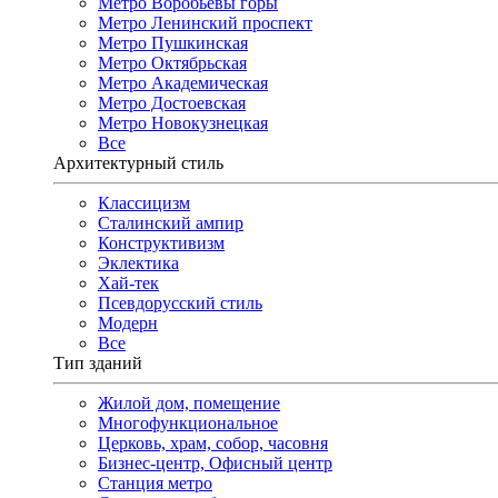
Метро Воробьёвы горы
Метро Ленинский проспект
Метро Пушкинская
Метро Октябрьская
Метро Академическая
Метро Достоевская
Метро Новокузнецкая
Все
Архитектурный стиль
Классицизм
Сталинский ампир
Конструктивизм
Эклектика
Хай-тек
Псевдорусский стиль
Модерн
Все
Тип зданий
Жилой дом, помещение
Многофункциональное
Церковь, храм, собор, часовня
Бизнес-центр, Офисный центр
Станция метро