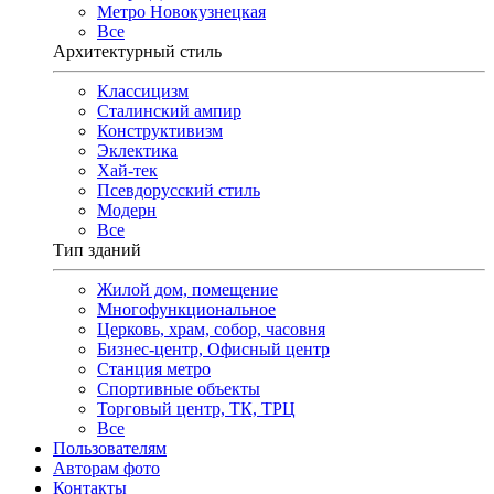
Метро Новокузнецкая
Все
Архитектурный стиль
Классицизм
Сталинский ампир
Конструктивизм
Эклектика
Хай-тек
Псевдорусский стиль
Модерн
Все
Тип зданий
Жилой дом, помещение
Многофункциональное
Церковь, храм, собор, часовня
Бизнес-центр, Офисный центр
Станция метро
Спортивные объекты
Торговый центр, ТК, ТРЦ
Все
Пользователям
Авторам фото
Контакты