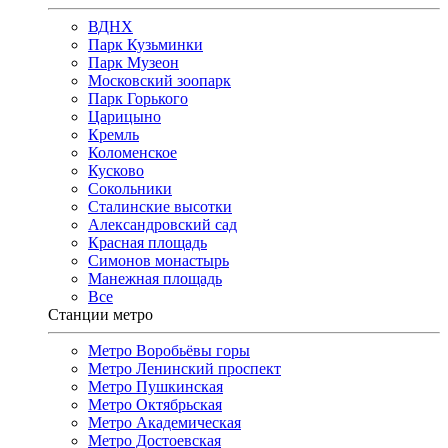
ВДНХ
Парк Кузьминки
Парк Музеон
Московский зоопарк
Парк Горького
Царицыно
Кремль
Коломенское
Кусково
Сокольники
Сталинские высотки
Александровский сад
Красная площадь
Симонов монастырь
Манежная площадь
Все
Станции метро
Метро Воробьёвы горы
Метро Ленинский проспект
Метро Пушкинская
Метро Октябрьская
Метро Академическая
Метро Достоевская