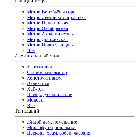
Станции метро
Метро Воробьёвы горы
Метро Ленинский проспект
Метро Пушкинская
Метро Октябрьская
Метро Академическая
Метро Достоевская
Метро Новокузнецкая
Все
Архитектурный стиль
Классицизм
Сталинский ампир
Конструктивизм
Эклектика
Хай-тек
Псевдорусский стиль
Модерн
Все
Тип зданий
Жилой дом, помещение
Многофункциональное
Церковь, храм, собор, часовня