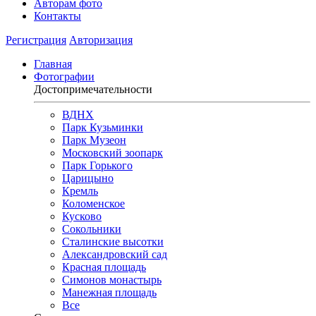
Авторам фото
Контакты
Регистрация
Авторизация
Главная
Фотографии
Достопримечательности
ВДНХ
Парк Кузьминки
Парк Музеон
Московский зоопарк
Парк Горького
Царицыно
Кремль
Коломенское
Кусково
Сокольники
Сталинские высотки
Александровский сад
Красная площадь
Симонов монастырь
Манежная площадь
Все